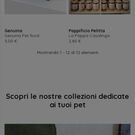
×
Crea lista dei desideri
×
×
Accedi
((modalTitle))
Genuina
Pappificio Pelitta
Nome lista dei desideri
×
Devi avere effettuato l'accesso per salvare dei prodotti
Genuina Pet food
La Pappa Casalinga
Aggiungi alla lista dei desideri
((confirmMessage))
nella tua lista dei desideri.
Prezzo
Prezzo
3,00 €
2,80 €
Mostrando 1 - 12 di 12 elementi
add_circle_outline
Crea nuova lista
((cancelText))
((modalDeleteText))
Annulla
Accedi
Annulla
Crea lista dei desideri
Scopri le nostre collezioni dedicate
ai tuoi pet