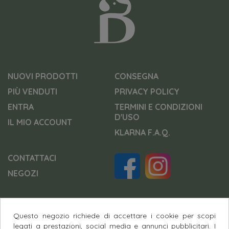
NUOVI PRODOTTI
CONSEGNA
PIÙ VENDUTI
PRIVACY POLICY
ENTRA
TERMINI E CONDIZIONI
D'USO
IL MIO ACCOUNT
KLARNA F.A.Q.
CONTATTACI
NEGOZI
Questo negozio richiede di accettare i cookie per scopi
Pagamenti Sicuri
legati a prestazioni, social media e annunci pubblicitari. I