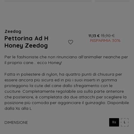
Zeedog
15,90 €
11,13 €
Pettorina Ad H
RISPARMIA 30%
favorite_border
Honey Zeedog
Per le fashioniste che non rinunciano all'animalier neanche per
il proprio cane... ecco Honey!
Fatta in poliestere di nylon, ha quattro punti di chiusura per
essere ancora più sicura ed in più i suoi inserti in gomma
proteggono la cute del cane dallo sfregamento con le
cuciture. Completamente regolabile sia sulla parte anteriore
che posteriore, è completata da due attacchi per scegliere la
posizione più comoda per agganciare il guinzaglio. Disponibile
dalla Xs alla L
DIMENSIONE
Xs
L