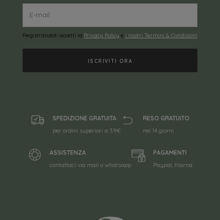
Registrandoti accetti la
Privacy Policy
e
i nostri Termini & Condizioni
SPEDIZIONE GRATUITA
RESO GRATUITO
per ordini superiori a 39€
nei 14 giorni
ASSISTENZA
PAGAMENTI
contattaci via mail o whatsapp
Paypal, Klarna