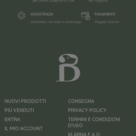
per ordini superiori a 39€
nei 14 giorni
ASSISTENZA
PAGAMENTI
contattaci via mail o whatsapp
Paypal, Klarna
NUOVI PRODOTTI
CONSEGNA
PIÙ VENDUTI
PRIVACY POLICY
ENTRA
TERMINI E CONDIZIONI
D'USO
IL MIO ACCOUNT
KLARNA F.A.Q.