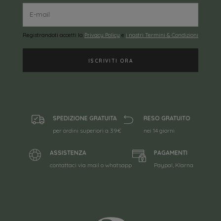
Registrandoti accetti la
Privacy Policy
e
i nostri Termini & Condizioni
SPEDIZIONE GRATUITA
RESO GRATUITO
per ordini superiori a 39€
nei 14 giorni
ASSISTENZA
PAGAMENTI
contattaci via mail o whatsapp
Paypal, Klarna