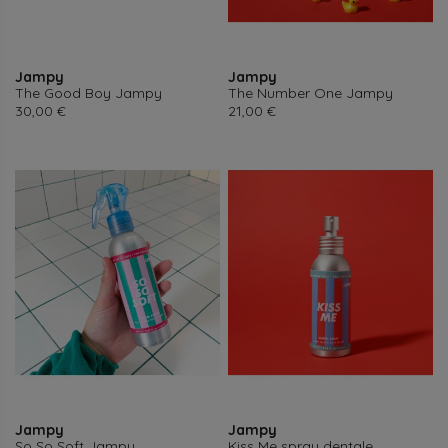
Jampy
Jampy
The Good Boy Jampy
The Number One Jampy
Prezzo
Prezzo
30,00 €
21,00 €
Jampy
Jampy
So So Soft Jampy
Kiss Me spray dentale