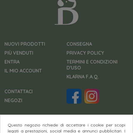
NUOVI PRODOTTI
CONSEGNA
PIÙ VENDUTI
PRIVACY POLICY
ENTRA
TERMINI E CONDIZIONI
D'USO
IL MIO ACCOUNT
KLARNA F.A.Q.
CONTATTACI
NEGOZI
Questo negozio richiede di accettare i cookie per scopi
Pagamenti Sicuri
legati a prestazioni, social media e annunci pubblicitari. I