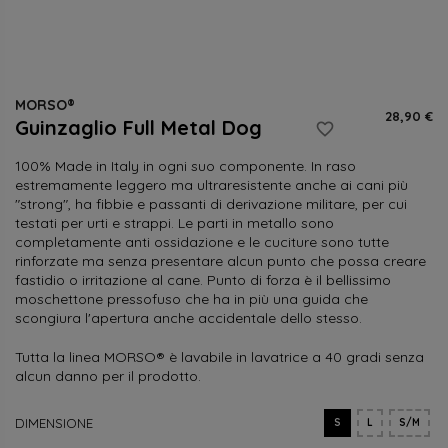
MORSO®
28,90 €
Guinzaglio Full Metal Dog
favorite_border
100% Made in Italy in ogni suo componente. In raso
estremamente leggero ma ultraresistente anche ai cani più
"strong", ha fibbie e passanti di derivazione militare, per cui
testati per urti e strappi. Le parti in metallo sono
completamente anti ossidazione e le cuciture sono tutte
rinforzate ma senza presentare alcun punto che possa creare
fastidio o irritazione al cane. Punto di forza è il bellissimo
moschettone pressofuso che ha in più una guida che
scongiura l'apertura anche accidentale dello stesso.
Tutta la linea MORSO® è lavabile in lavatrice a 40 gradi senza
alcun danno per il prodotto.
DIMENSIONE
S
L
S/M