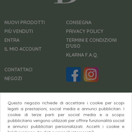
NUOVI PRODOTTI
CONSEGNA
PIÙ VENDUTI
PRIVACY POLICY
ENTRA
TERMINI E CONDIZIONI
D'USO
IL MIO ACCOUNT
KLARNA F.A.Q.
CONTATTACI
NEGOZI
Questo negozio richiede di accettare i cookie per scopi
Pagamenti Sicuri
legati a prestazioni, social media e annunci pubblicitari. I
cookie di terze parti per social media e a scopo
pubblicitario vengono utilizzati per offrire funzionalità social
e annunci pubblicitari personalizzati. Accetti i cookie e