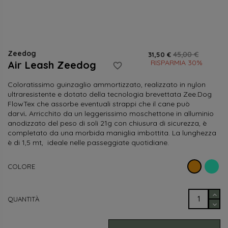
Zeedog
45,00 €
31,50 €
RISPARMIA 30%
Air Leash Zeedog
favorite_border
Coloratissimo guinzaglio ammortizzato, realizzato in nylon
ultraresistente e dotato della tecnologia brevettata Zee.Dog
FlowTex che assorbe eventuali strappi che il cane può
darvi
.
Arricchito da un leggerissimo moschettone in alluminio
anodizzato del peso di soli 21g con chiusura di sicurezza, è
completato da una morbida maniglia imbottita. La lunghezza
è di 1,5 mt, ideale nelle passeggiate quotidiane.
Ac
Arancio
COLORE
QUANTITÀ