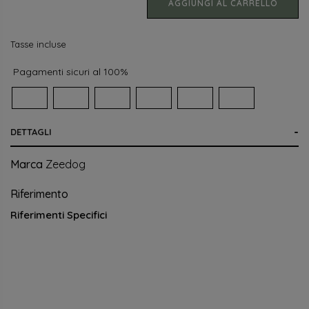
AGGIUNGI AL CARRELLO
Tasse incluse
Pagamenti sicuri al 100%
DETTAGLI
Marca
Zeedog
Riferimento
Riferimenti Specifici
×
Crea lista dei desideri
×
Accedi