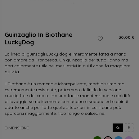
Guinzaglio In Biothane
30,00 €
favorite_border
LuckyDog
La linea di guinzagli Lucky dog è interamente fatta a mano
con amore da Francesca. Un guinzaglio per tutto l'anno ma
particolarmente utile nei mesi estivi in cui il cane fa maggiore
attività.
Il Biothane è un materiale idrorepellente, morbidissimo ma
estremamente resistente, potremmo definirlo la versione
cruelty free del cuoio. Ha una facile manutenzione e rapidità
di lavaggio semplicemente con acqua e sapone ed è quindi
adatto anche per tutte quelle situazioni in cui il cane può
sporcarsi maggiormente, tipo fango o salsedine.
DIMENSIONE
Xs
M