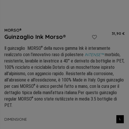
MORSO®
31,90 €
Guinzaglio Ink Morso®
favorite_border
®
Il guinzaglio MORSO
della nuova gamma Ink è interamente
realizzato con l’innovativo raso di poliestere
morbido,
INTENSE™
resistente, lavabile in lavatrice a 40° e derivato da bottiglie in PET,
100% riciclato e riciclabile.Dotato di un moschettone ispirato
all’alpinismo, con aggancio rapido
. Resistente alla corrosione,
all’abrasione e all’ossidazione, è 100% Made in Italy
. Ogni guinzaglio
®
per cani MORSO
è unico perché fatto a mano, con la cura per il
dettaglio tipica della manifattura italiana.Per questo guinzaglio
®
regular MORSO
sono state riutilizzate in media 3.5 bottiglie di
PET.
DIMENSIONE
L