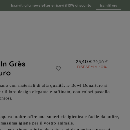
Iscriviti alla newsletter e ricevi il 10% di sconto
Iscriviti ora
23,40 €
 In Grès
39,00 €
RISPARMIA 40%
favorite_border
uro
ano con materiali di alta qualità, le Bowl Donarturo si
r il loro design elegante e raffinato, con colori pastello
oniosi.
opaca inoltre offre una superficie igienica e facile da pulire,
 massima igiene per il vostro animale.
ro lavorazione artigianale,
ogni ciotola è unica
e presenta