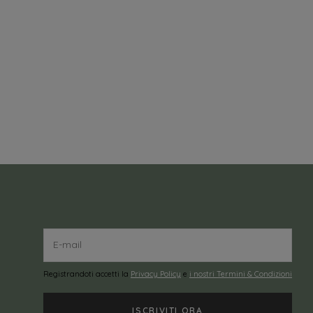
Registrandoti accetti la
Privacy Policy
e
i nostri Termini & Condizioni