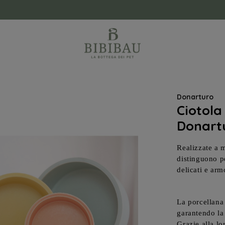
Donarturo
Ciotola
Donart
Realizzate a m
distinguono pe
delicati e arm
La porcellana 
garantendo la
Grazie alla lo