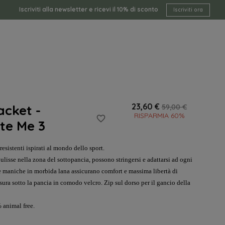
Iscriviti alla newsletter e ricevi il 10% di sconto
Iscriviti ora
23,60 €
acket -
59,00 €
RISPARMIA 60%
favorite_border
te Me 3
resistenti ispirati al mondo dello sport.
ulisse nella zona del sottopancia, possono stringersi e adattarsi ad ogni
 le maniche in morbida lana assicurano comfort e massima libertà di
ra sotto la pancia in comodo velcro. Zip sul dorso per il gancio della
 animal free.