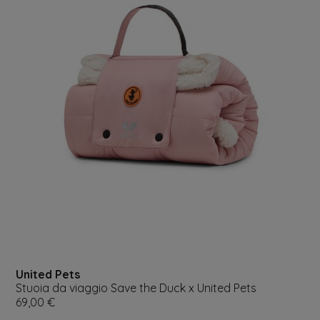
giungi alla lista dei desideri
ideri.
Crea nuova lista
Annulla
Accedi
Annulla
Crea lista dei desideri
United Pets
Stuoia da viaggio Save the Duck x United Pets
Prezzo
69,00 €