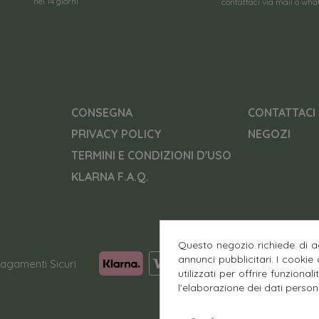
nei 14 giorni
contattaci via mail o wh
CONSEGNA
CONTATTACI
PRIVACY POLICY
NEGOZI
TERMINI E CONDIZIONI D'USO
KLARNA F.A.Q.
Questo negozio richiede di ac
annunci pubblicitari. I cookie
agamenti Sicuri
utilizzati per offrire funziona
l'elaborazione dei dati persona