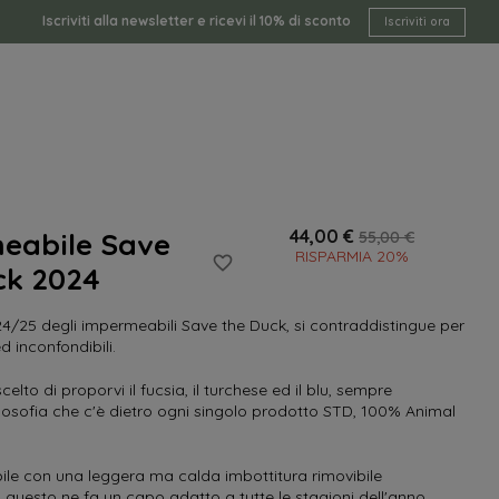
Iscriviti alla newsletter e ricevi il 10% di sconto
Iscriviti ora
44,00 €
eabile Save
55,00 €
RISPARMIA 20%
favorite_border
ck 2024
24/25 degli impermeabili Save the Duck, si contraddistingue per
ed inconfondibili.
lto di proporvi il fucsia, il turchese ed il blu, sempre
losofia che c'è dietro ogni singolo prodotto STD, 100% Animal
le con una leggera ma calda imbottitura rimovibile
; questo ne fa un capo adatto a tutte le stagioni dell'anno.