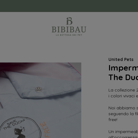
United Pets
Imperm
The Du
La collezione 
i colori vivaci 
Noi abbiamo sce
seguendo la fi
free!
Un impermeabi
all'occorrenza