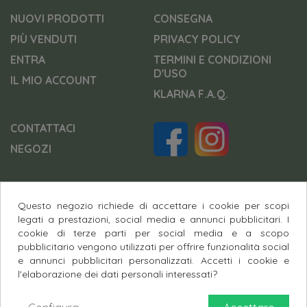
NUOVI PRODOTTI
CONSEGNA
PIÙ VENDUTI
PRIVACY POLICY
ENTRA
TERMINI E CONDIZIONI
D'USO
IL MIO ACCOUNT
KLARNA F.A.Q.
CONTATTACI
NEGOZI
Questo negozio richiede di accettare i cookie per scopi
Pagamenti Sicuri
legati a prestazioni, social media e annunci pubblicitari. I
cookie di terze parti per social media e a scopo
pubblicitario vengono utilizzati per offrire funzionalità social
e annunci pubblicitari personalizzati. Accetti i cookie e
l'elaborazione dei dati personali interessati?
© 2026 - Bibibau di Bianca Bino Via Giovanni Masea
DB