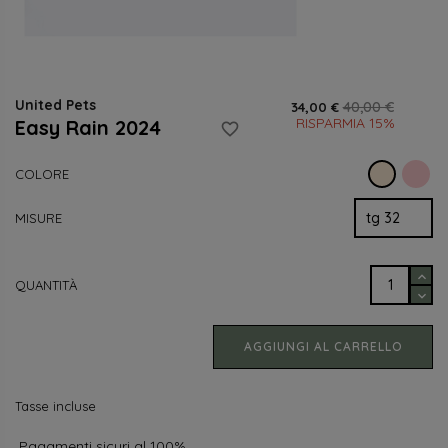
United Pets
40,00 €
34,00 €
RISPARMIA 15%
Easy Rain 2024
favorite_border
Ro
Beige
COLORE
MISURE
QUANTITÀ
AGGIUNGI AL CARRELLO
Tasse incluse
Pagamenti sicuri al 100%