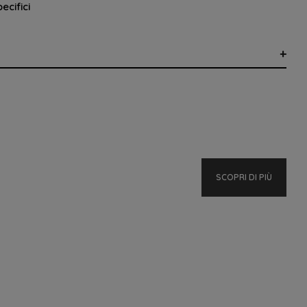
ecifici
×
×
SCOPRI DI PIÙ
×
dei