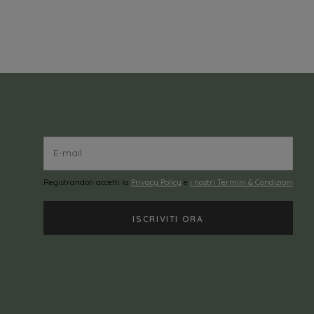
Registrandoti accetti la
Privacy Policy
e
i nostri Termini & Condizioni