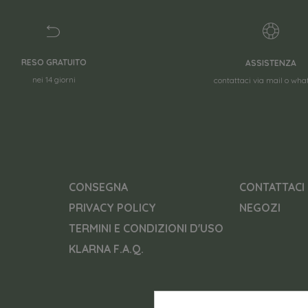
RESO GRATUITO
ASSISTENZA
nei 14 giorni
contattaci via mail o wh
CONSEGNA
CONTATTACI
PRIVACY POLICY
NEGOZI
TERMINI E CONDIZIONI D'USO
KLARNA F.A.Q.